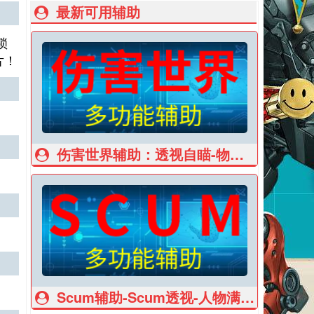
最新可用辅助
锁
片！
伤害世界辅助：透视自瞄-物质全部显示
Scum辅助-Scum透视-人物满属性