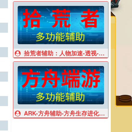
拾荒者辅助：人物加速-透视-子弹穿墙
ARK-方舟辅助-方舟生存进化辅助