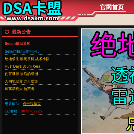
官网首页
最新公告
Setam辅助通知
Setam辅助目前可用：
绝地求生 黎明杀机 战术小队
Rust Dayz Scum Xera
伤害世界 最后的绿洲
人间地狱黎 方舟端游
逃离塔科夫
拾荒者
更多辅助：
点击我购买
QQ客服：
3079762926