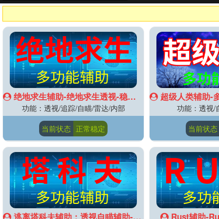
绝地求生辅助-绝地求生透视-稳定辅助
超级人类辅助-多功
功能：透视/追踪/自瞄/雷达/内部
功能：透视/
当前状态
正常稳定
当前状态
逃离塔科夫辅助：透视自瞄辅助-无限耐力
Rust辅助-